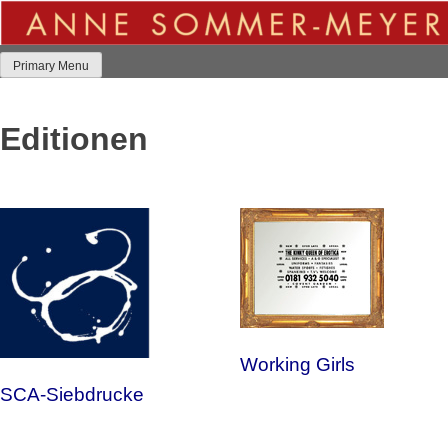
Skip
to
content
Primary Menu
Editionen
Working Girls
SCA-Siebdrucke